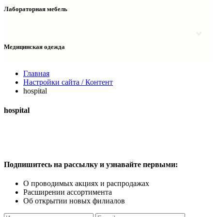
Столы двухтумбовые
Шкафы колонки медицинские
Лабораторная мебель
Столы рабочие
Шкафы медицинские
Тумбы офисные
Столы однотумбовые лабораторные
Шкафы для документов
Тумбы лабораторные
Шкафы для одежды
Тумбы мойки лабораторные
Медицинская одежда
Шкафы колонки
Шкафы колонки лабораторные
Шкафы навесные лабораторные
Халаты и костюмы
Главная
Настройки сайта / Контент
hospital
hospital
Подпишитесь
на рассылку
и узнавайте
первыми:
О проводимых акциях
и распродажах
Расширении ассортимента
Об открытии новых филиалов