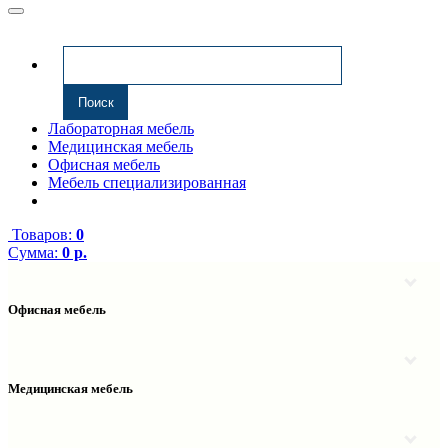
Лабораторная мебель
Медицинская мебель
Офисная мебель
Мебель специализированная
Товаров:
0
Сумма:
0 р.
Офисная мебель
Антресоли
Комплектующие к компьютерным столам
Надстройки
Медицинская мебель
Полки навесные
Столы компьютерные
Тумбы медицинские
Столы однотумбовые
Тумбы мойки медицинские