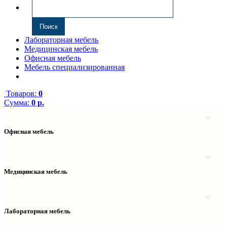
Лабораторная мебель
Медицинская мебель
Офисная мебель
Мебель специализированная
Товаров:
0
Сумма:
0 р.
Офисная мебель
Антресоли
Комплектующие к компьютерным столам
Надстройки
Медицинская мебель
Полки навесные
Столы компьютерные
Тумбы медицинские
Столы однотумбовые
Тумбы мойки медицинские
Столы двухтумбовые
Шкафы колонки медицинские
Лабораторная мебель
Столы рабочие
Шкафы медицинские
Тумбы офисные