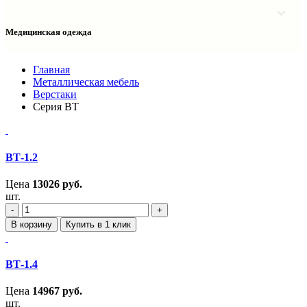
Столы однотумбовые лабораторные
Шкафы для документов
Тумбы лабораторные
Шкафы для одежды
Тумбы мойки лабораторные
Медицинская одежда
Шкафы колонки
Шкафы колонки лабораторные
Шкафы навесные лабораторные
Халаты и костюмы
Главная
Металлическая мебель
Верстаки
Серия ВТ
ВТ-1.2
Цена
13026
руб.
шт.
‐
+
В корзину
Купить в 1 клик
ВТ-1.4
Цена
14967
руб.
шт.