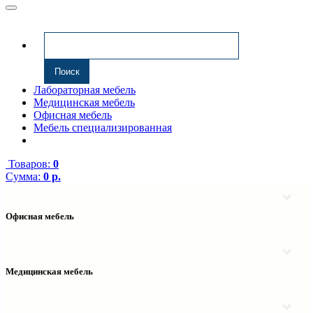
Лабораторная мебель
Медицинская мебель
Офисная мебель
Мебель специализированная
Товаров:
0
Сумма:
0 р.
Офисная мебель
Антресоли
Комплектующие к компьютерным столам
Надстройки
Медицинская мебель
Полки навесные
Столы компьютерные
Тумбы медицинские
Столы однотумбовые
Тумбы мойки медицинские