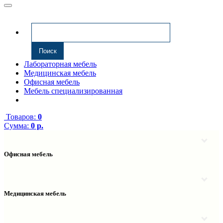
Лабораторная мебель
Медицинская мебель
Офисная мебель
Мебель специализированная
Товаров:
0
Сумма:
0 р.
Офисная мебель
Антресоли
Комплектующие к компьютерным столам
Надстройки
Медицинская мебель
Полки навесные
Столы компьютерные
Тумбы медицинские
Столы однотумбовые
Тумбы мойки медицинские