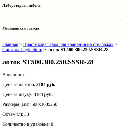
Столы двухтумбовые
Шкафы колонки медицинские
Лабораторная мебель
Столы рабочие
Шкафы медицинские
Тумбы офисные
Столы однотумбовые лабораторные
Шкафы для документов
Тумбы лабораторные
Шкафы для одежды
Тумбы мойки лабораторные
Медицинская одежда
Шкафы колонки
Шкафы колонки лабораторные
Шкафы навесные лабораторные
Халаты и костюмы
Главная
>
Пластиковая тара для хранения на стеллажах
>
Система Logic Store
>
лоток ST500.300.250.SSSR-28
лоток ST500.300.250.SSSR-28
В наличии
Цена за партию:
3184
руб.
Цена за штуку:
3184 руб.
Размеры (мм):
500х300х250
Объём (л):
33
Количество в упаковке:
8