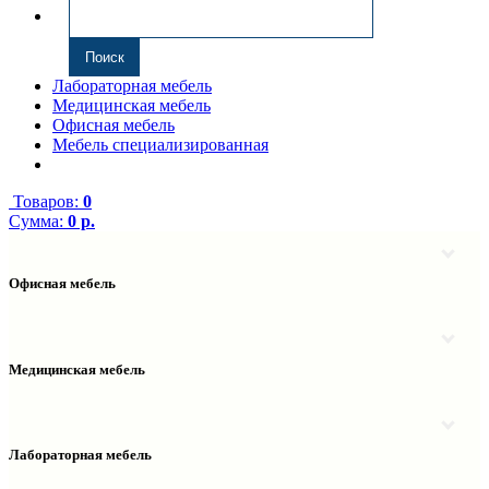
Лабораторная мебель
Медицинская мебель
Офисная мебель
Мебель специализированная
Товаров:
0
Сумма:
0 р.
Офисная мебель
Антресоли
Комплектующие к компьютерным столам
Надстройки
Медицинская мебель
Полки навесные
Столы компьютерные
Тумбы медицинские
Столы однотумбовые
Тумбы мойки медицинские
Столы двухтумбовые
Шкафы колонки медицинские
Лабораторная мебель
Столы рабочие
Шкафы медицинские
Тумбы офисные