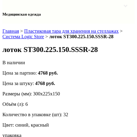
Столы однотумбовые лабораторные
Шкафы для документов
Тумбы лабораторные
Шкафы для одежды
Тумбы мойки лабораторные
Медицинская одежда
Шкафы колонки
Шкафы колонки лабораторные
Шкафы навесные лабораторные
Халаты и костюмы
Главная
>
Пластиковая тара для хранения на стеллажах
>
Система Logic Store
>
лоток ST300.225.150.SSSR-28
лоток ST300.225.150.SSSR-28
В наличии
Цена за партию:
4768
руб.
Цена за штуку:
4768 руб.
Размеры (мм):
300х225х150
Объём (л):
6
Количество в упаковке (шт):
32
Цвет:
синий, красный
упаковка