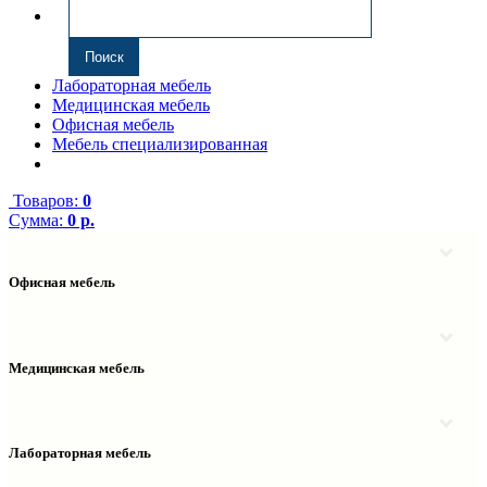
Лабораторная мебель
Медицинская мебель
Офисная мебель
Мебель специализированная
Товаров:
0
Сумма:
0 р.
Офисная мебель
Антресоли
Комплектующие к компьютерным столам
Надстройки
Медицинская мебель
Полки навесные
Столы компьютерные
Тумбы медицинские
Столы однотумбовые
Тумбы мойки медицинские
Столы двухтумбовые
Шкафы колонки медицинские
Лабораторная мебель
Столы рабочие
Шкафы медицинские
Тумбы офисные