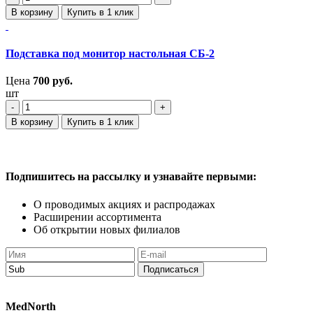
В корзину
Купить в 1 клик
Подставка под монитор настольная СБ-2
Цена
700
руб.
шт
‐
+
В корзину
Купить в 1 клик
Подпишитесь
на рассылку
и узнавайте
первыми:
О проводимых акциях
и распродажах
Расширении ассортимента
Об открытии новых филиалов
Подписаться
MedNorth