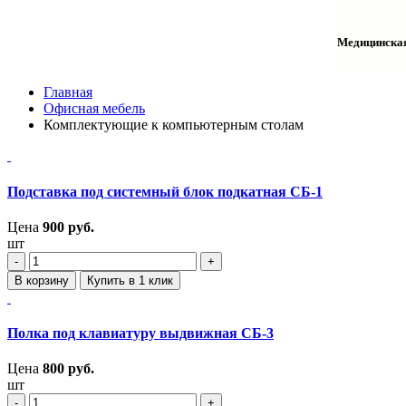
Столы одн
Шкафы для
Тумбы лаб
Шкафы дл
Тумбы мой
Медицинска
Шкафы ко
Шкафы кол
Шкафы нав
Халаты и 
Главная
Офисная мебель
Комплектующие к компьютерным столам
Подставка под системный блок подкатная СБ-1
Цена
900
руб.
шт
‐
+
В корзину
Купить в 1 клик
Полка под клавиатуру выдвижная СБ-3
Цена
800
руб.
шт
‐
+