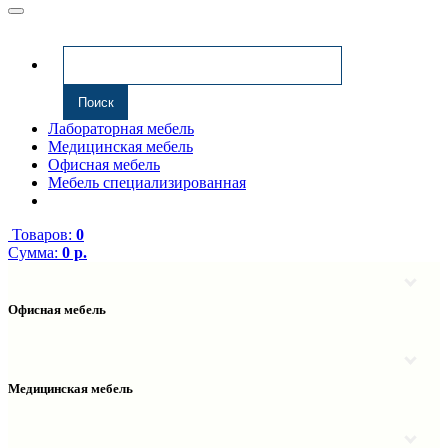
Лабораторная мебель
Медицинская мебель
Офисная мебель
Мебель специализированная
Товаров:
0
Сумма:
0 р.
Офисная мебель
Антресоли
Комплектующие к компьютерным столам
Надстройки
Медицинская мебель
Полки навесные
Столы компьютерные
Тумбы медицинские
Столы однотумбовые
Тумбы мойки медицинские