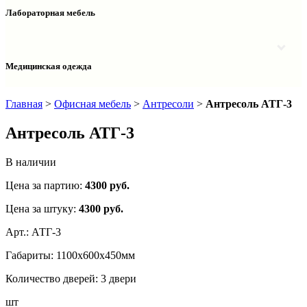
Столы двухтумбовые
Шкафы колонки медицинские
Лабораторная мебель
Столы рабочие
Шкафы медицинские
Тумбы офисные
Столы однотумбовые лабораторные
Шкафы для документов
Тумбы лабораторные
Шкафы для одежды
Тумбы мойки лабораторные
Медицинская одежда
Шкафы колонки
Шкафы колонки лабораторные
Шкафы навесные лабораторные
Халаты и костюмы
Главная
>
Офисная мебель
>
Антресоли
>
Антресоль АТГ-3
Антресоль АТГ-3
В наличии
Цена за партию:
4300
руб.
Цена за штуку:
4300 руб.
Арт.:
АТГ-3
Габариты:
1100х600х450мм
Количество дверей:
3 двери
шт