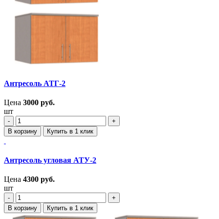
Антресоль АТГ-2
Цена
3000
руб.
шт
‐
+
В корзину
Купить в 1 клик
Антресоль угловая АТУ-2
Цена
4300
руб.
шт
‐
+
В корзину
Купить в 1 клик