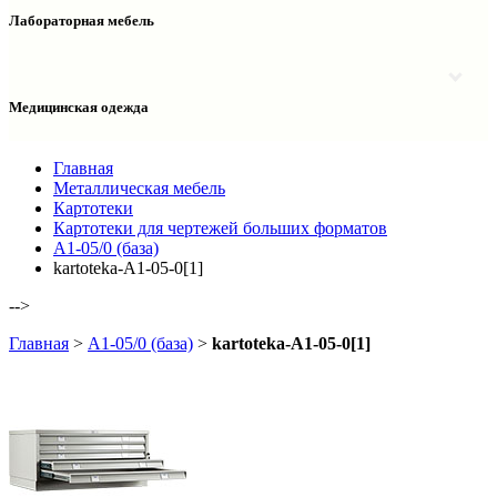
Столы двухтумбовые
Шкафы колонки медицинские
Лабораторная мебель
Столы рабочие
Шкафы медицинские
Тумбы офисные
Столы однотумбовые лабораторные
Шкафы для документов
Тумбы лабораторные
Шкафы для одежды
Тумбы мойки лабораторные
Медицинская одежда
Шкафы колонки
Шкафы колонки лабораторные
Шкафы навесные лабораторные
Халаты и костюмы
Главная
Металлическая мебель
Картотеки
Картотеки для чертежей больших форматов
А1-05/0 (база)
kartoteka-A1-05-0[1]
-->
Главная
>
А1-05/0 (база)
>
kartoteka-A1-05-0[1]