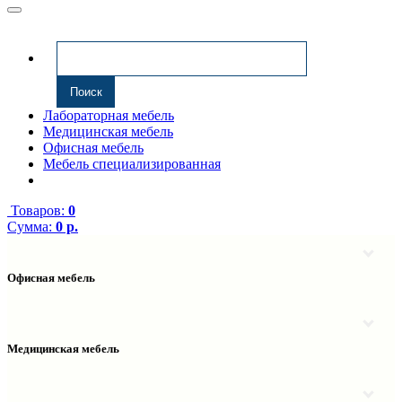
Лабораторная мебель
Медицинская мебель
Офисная мебель
Мебель специализированная
Товаров:
0
Сумма:
0 р.
Офисная мебель
Антресоли
Комплектующие к компьютерным столам
Надстройки
Медицинская мебель
Полки навесные
Столы компьютерные
Тумбы медицинские
Столы однотумбовые
Тумбы мойки медицинские